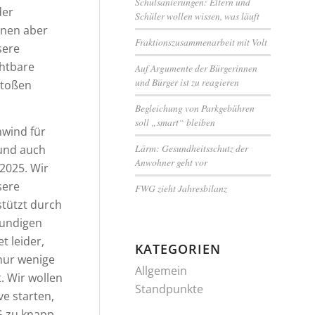
Schulsanierungen: Eltern und
der
Schüler wollen wissen, was läuft
nnen aber
Fraktionszusammenarbeit mit Volt
sere
htbare
Auf Argumente der Bürgerinnen
und Bürger ist zu reagieren
stoßen
Begleichung von Parkgebühren
soll „smart“ bleiben
nwind für
Lärm: Gesundheitsschutz der
 und auch
Anwohner geht vor
2025. Wir
sere
FWG zieht Jahresbilanz
stützt durch
kundigen
t leider,
KATEGORIEN
 nur wenige
Allgemein
t. Wir wollen
Standpunkte
ve starten,
G zu knapp