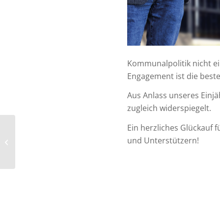
Kommunalpolitik nicht ei
Engagement ist die beste
Aus Anlass unseres Einjä
zugleich widerspiegelt.
Ein herzliches Glückauf 
CDU, Ampel und FWG mit
und Unterstützern!
gemeinsamen Antrag zur
Verlängerung der Linie 3 und...