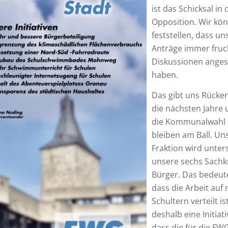
ist das Schicksal in 
Opposition. Wir kö
feststellen, dass un
Anträge immer fruc
Diskussionen ange
haben.
Das gibt uns Rücke
die nächsten Jahre
die Kommunalwahl 
bleiben am Ball. Un
Fraktion wird unter
unsere sechs Sach
Bürger. Das bedeute
dass die Arbeit auf
Schultern verteilt is
deshalb eine Initiati
dass die für die FW