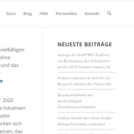
Start
Blog
FWG
Personelles
Kontakt
NEUESTE BEITRÄGE
vielfältigen
Anträge der Volt/FWG-Fraktion
 ohne
zur Beseitigung der Schulmisere
 und das
an der GGS-Gronau eingereicht
e
Fraktion informierte sich bei der
ie
Bergisch-Gladbacher Feuerwehr
Haushaltsdebatte mit
r 2020
merkwürdigem
Demokratieverständnis
 Initiativen
batte
Umbau Altenberger-Dom-Straße:
nnten sich
Anliegerbelastung vermeiden
etzen, das