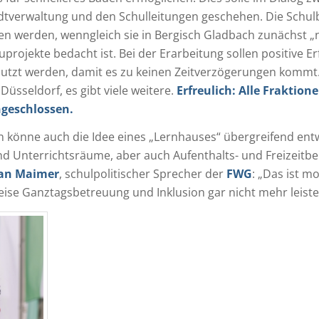
dtverwaltung und den Schulleitungen geschehen. Die Sch
en werden, wenngleich sie in Bergisch Gladbach zunächst „
uprojekte bedacht ist. Bei der Erarbeitung sollen positive 
utzt werden, damit es zu keinen Zeitverzögerungen kommt
Düsseldorf, es gibt viele weitere.
Erfreulich: Alle Fraktio
ngeschlossen.
en könne auch die Idee eines „Lernhauses“ übergreifend entw
d Unterrichtsräume, aber auch Aufenthalts- und Freizeitbe
ian Maimer
, schulpolitischer Sprecher der
FWG
: „Das ist m
eise Ganztagsbetreuung und Inklusion gar nicht mehr leiste