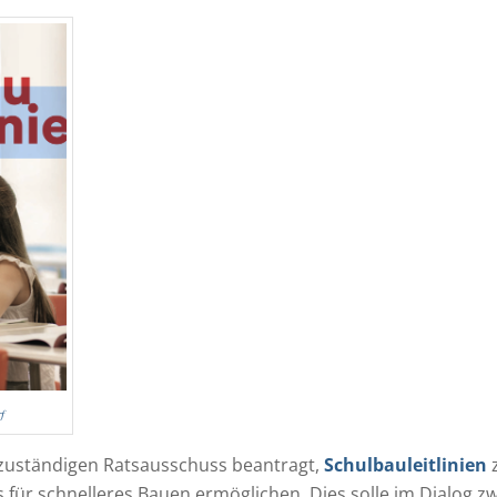
f
zuständigen Ratsausschuss beantragt,
Schulbauleitlinien
s für schnelleres Bauen ermöglichen. Dies solle im Dialog z