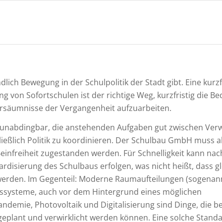
lich Bewegung in der Schulpolitik der Stadt gibt. Eine kurzf
g von Sofortschulen ist der richtige Weg, kurzfristig die Be
ersäumnisse der Vergangenheit aufzuarbeiten.
r unabdingbar, die anstehenden Aufgaben gut zwischen Ver
eßlich Politik zu koordinieren. Der Schulbau GmbH muss 
, Beinfreiheit zugestanden werden. Für Schnelligkeit kann na
disierung des Schulbaus erfolgen, was nicht heißt, dass g
rt werden. Im Gegenteil: Moderne Raumaufteilungen (sogena
gssysteme, auch vor dem Hintergrund eines möglichen
ndemie, Photovoltaik und Digitalisierung sind Dinge, die be
geplant und verwirklicht werden können. Eine solche Stand