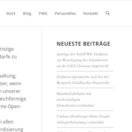
Start
Blog
FWG
Personelles
Kontakt
NEUESTE BEITRÄGE
ristige
Anträge der Volt/FWG-Fraktion
darfe zu
zur Beseitigung der Schulmisere
an der GGS-Gronau eingereicht
waltung,
Fraktion informierte sich bei der
Bergisch-Gladbacher Feuerwehr
aber, wenn
ch unserer
Haushaltsdebatte mit
leichförmige
merkwürdigem
Demokratieverständnis
nnte Open-
Umbau Altenberger-Dom-Straße:
i allen
Anliegerbelastung vermeiden
ardisierung