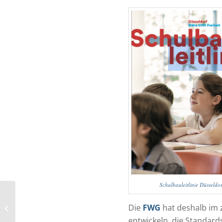
Schulbauleitlinie Düsseldor
Baulandmobilisierung birgt Gefahr
Die
FWG
hat deshalb im 
von Wildwuchs
entwickeln, die Standard