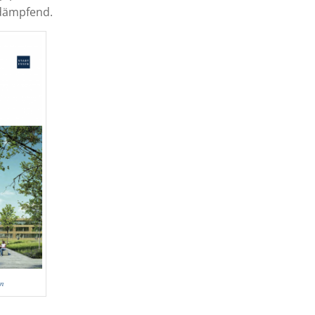
ndämpfend.
en